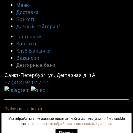
Меню
Доставка
Банкеты
Дачный кейтеринг
Гастроном
Контакты
Клуб Банщики
Вакансии
Дегтярные бани
Санкт-Петербург, ул. Дегтярная д. 1А
+7 (812) 941-17-44
Публичная оферта
Политика конфиденциальности
Мы обрабатываем данные посетителей и используем файлы cookie
Согласие на обработку персональных данных
согласно
политике обработки персональных данных
.
© 2026 Банщики. Все права защищены.
Принять